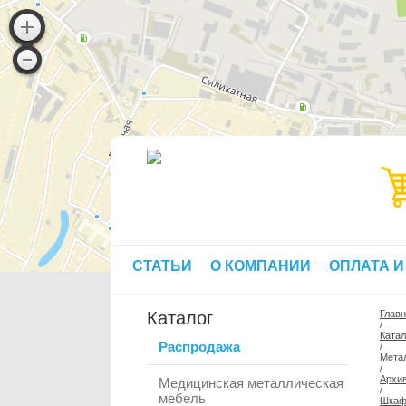
СТАТЬИ
О КОМПАНИИ
ОПЛАТА И
Каталог
Глав
/
Катал
Распродажа
/
Мета
/
Архив
Медицинская металлическая
/
мебель
Шкаф