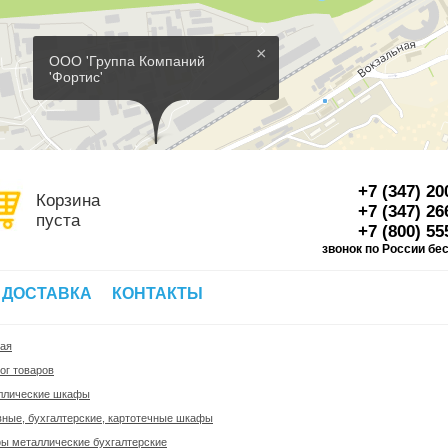
×
ООО 'Группа Компаний
'Фортис'
+7 (347) 20
Корзина
+7 (347) 26
пуста
+7 (800) 55
звонок по России бе
Д
 ДОСТАВКА
КОНТАКТЫ
ная
ог товаров
ллические шкафы
ные, бухгалтерские, картотечные шкафы
ы металлические бухгалтерские