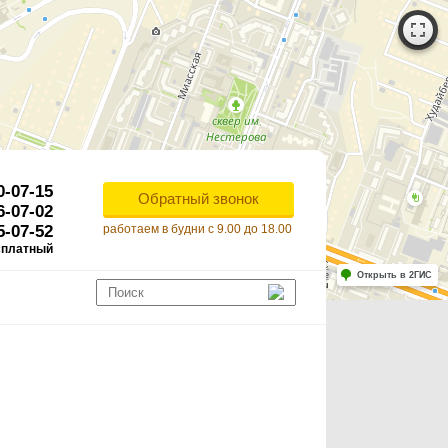
0-07-15
Обратный звонок
6-07-02
5-07-52
работаем в будни с 9.00 до 18.00
сплатный
Работает на API 2ГИС
Лицензионное соглашение
Открыть в 2ГИС
ля корректной работы Raster JS API нужен ключ. Помощь: api@2gis.ru