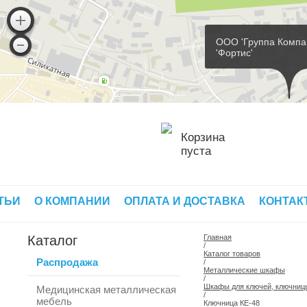
ООО 'Группа Компа
'Фортис'
Корзина
пуста
ТЬИ
О КОМПАНИИ
ОПЛАТА И ДОСТАВКА
КОНТАК
Каталог
Главная
/
Каталог товаров
Распродажа
/
Металлические шкафы
/
Шкафы для ключей, ключниц
Медицинская металлическая
/
мебель
Ключница КE-48