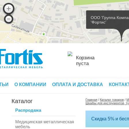
ООО 'Группа Компа
'Фортис'
Корзина
пуста
ТЬИ
О КОМПАНИИ
ОПЛАТА И ДОСТАВКА
КОНТАК
Каталог
Главная
/
Каталог товаров
/
М
Шкафы для инструментов, ту
Распродажа
Скидка 5% и бесп
Медицинская металлическая
мебель