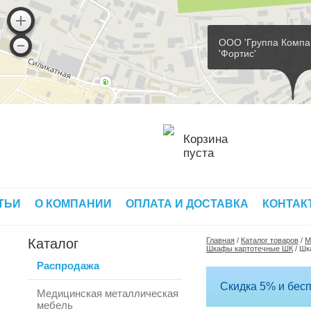
ООО 'Группа Компа
'Фортис'
Корзина
пуста
ТЬИ
О КОМПАНИИ
ОПЛАТА И ДОСТАВКА
КОНТАК
Каталог
Главная
/
Каталог товаров
/
М
Шкафы картотечные ШК
/
Шк
Распродажа
Скидка 5% и бесп
Медицинская металлическая
мебель