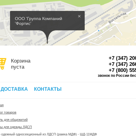
×
ООО 'Группа Компаний
'Фортис'
+7 (347) 20
Корзина
+7 (347) 26
пуста
+7 (800) 55
звонок по России бе
Д
 ДОСТАВКА
КОНТАКТЫ
ная
ог товаров
ль для общежитий
ы для одежды ЛДСП
 одежный односекционный из ЛДСП (рамка МДФ) - ШД-11МДФ