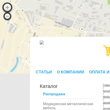
СТАТЬИ
О КОМПАНИИ
ОПЛАТА И
Каталог
Глав
/
Катал
Распродажа
/
Мебе
/
Шкаф
Медицинская металлическая
/
мебель
Шкаф