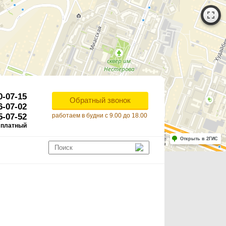
0-07-15
Обратный звонок
6-07-02
5-07-52
работаем в будни с 9.00 до 18.00
сплатный
Работает на API 2ГИС
Лицензионное соглашение
Открыть в 2ГИС
ля корректной работы Raster JS API нужен ключ. Помощь: api@2gis.ru