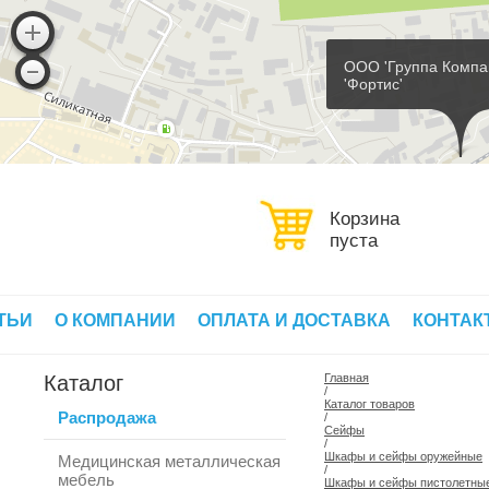
ООО 'Группа Компа
'Фортис'
Корзина
пуста
ТЬИ
О КОМПАНИИ
ОПЛАТА И ДОСТАВКА
КОНТАК
Каталог
Главная
/
Каталог товаров
Распродажа
/
Сейфы
/
Шкафы и сейфы оружейные
Медицинская металлическая
/
мебель
Шкафы и сейфы пистолетны