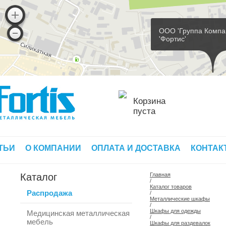
ООО 'Группа Компа
'Фортис'
Корзина
пуста
ТЬИ
О КОМПАНИИ
ОПЛАТА И ДОСТАВКА
КОНТАК
Каталог
Главная
/
Каталог товаров
Распродажа
/
Металлические шкафы
/
Шкафы для одежды
Медицинская металлическая
/
мебель
Шкафы для раздевалок