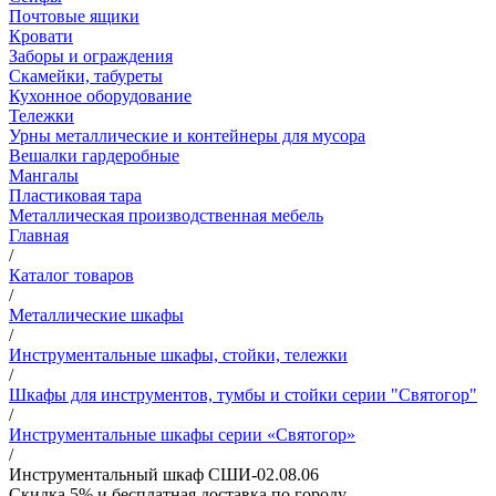
Почтовые ящики
Кровати
Заборы и ограждения
Скамейки, табуреты
Кухонное оборудование
Тележки
Урны металлические и контейнеры для мусора
Вешалки гардеробные
Мангалы
Пластиковая тара
Металлическая производственная мебель
Главная
/
Каталог товаров
/
Металлические шкафы
/
Инструментальные шкафы, стойки, тележки
/
Шкафы для инструментов, тумбы и стойки серии "Святогор"
/
Инструментальные шкафы серии «Святогор»
/
Инструментальный шкаф СШИ-02.08.06
Скидка 5% и бесплатная доставка по городу