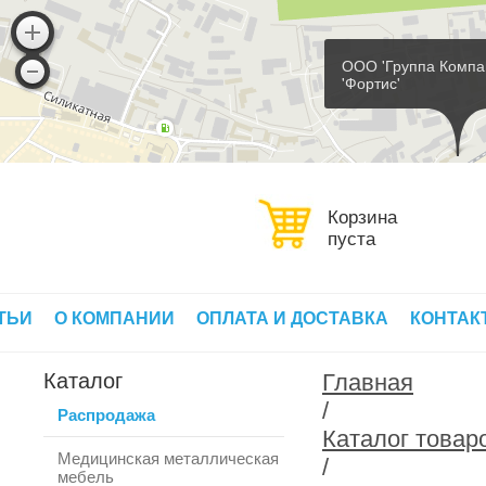
ООО 'Группа Компа
'Фортис'
Корзина
пуста
ТЬИ
О КОМПАНИИ
ОПЛАТА И ДОСТАВКА
КОНТАК
Каталог
Главная
/
Распродажа
Каталог товар
Медицинская металлическая
/
мебель