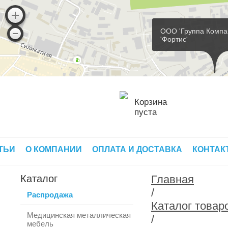
ООО 'Группа Компа
'Фортис'
Корзина
пуста
ТЬИ
О КОМПАНИИ
ОПЛАТА И ДОСТАВКА
КОНТАК
Каталог
Главная
/
Распродажа
Каталог товар
Медицинская металлическая
/
мебель