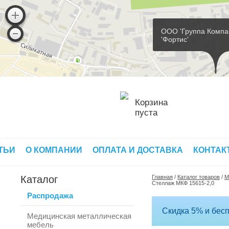
ООО 'Группа Компа
'Фортис'
Корзина
пуста
ТЬИ
О КОМПАНИИ
ОПЛАТА И ДОСТАВКА
КОНТАК
Каталог
Главная
/
Каталог товаров
/
М
Стеллаж МКФ 15615-2,0
Распродажа
Скидка 5% и бесп
Медицинская металлическая
мебель