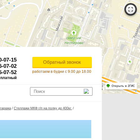
0-07-15
Обратный звонок
6-07-02
5-07-52
работаем в будни с 9.00 до 18.00
сплатный
Работает на API 2ГИС
Лицензионное соглашение
Открыть в 2ГИС
ля корректной работы Raster JS API нужен ключ. Помощь: api@2gis.ru
 гаража
/
Стеллажи МКФ г/п на полку до 400кг.
/