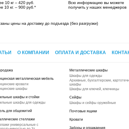
е 10 кг – 420 руб.
Всю информацию вы можете
е 10 кг. – 900 руб.*
получить у наших менеджеров
азаны цены на доставку до подъезда (без разгрузки)
АТЬИ
О КОМПАНИИ
ОПЛАТА И ДОСТАВКА
КОНТА
продажа
Металлические шкафы
Шкафы для одежды
ицинская металлическая мебель
Архивные, бухгалтерские, картотеч
ицинские кровати
шкафы
ицинские шкафы
Шкафы для ключей, ключницы
ильные шкафы и стойки
Сейфы
ильные шкафы для одежды
Шкафы и сейфы оружейные
ель для общежитий
Почтовые ящики
аллические стеллажи
Кровати
ллажи универсальные с
Заборы и ограждения
оподъемностью до 3т.