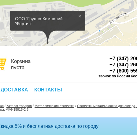
×
ООО 'Группа Компаний
'Фортис'
+7 (347) 20
Корзина
+7 (347) 26
пуста
+7 (800) 55
звонок по России бе
Д
 ДОСТАВКА
КОНТАКТЫ
ная
/
Каталог товаров
/
Металлические стеллажи
/
Стеллажи металлические для склада,
лаж МКФ 15915-2,5
кидка 5% и бесплатная доставка по городу