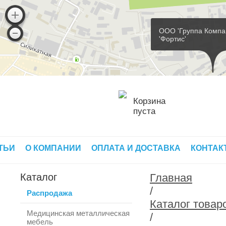
ООО 'Группа Компа
'Фортис'
Корзина
пуста
ТЬИ
О КОМПАНИИ
ОПЛАТА И ДОСТАВКА
КОНТАК
Каталог
Главная
/
Распродажа
Каталог товар
Медицинская металлическая
/
мебель