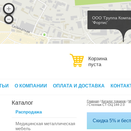
ООО 'Группа Компа
'Фортис'
Корзина
пуста
ТЬИ
О КОМПАНИИ
ОПЛАТА И ДОСТАВКА
КОНТАК
Каталог
Главная
/
Каталог товаров
/
М
/
Стеллаж СТ-ОЦ 144-2.0
Распродажа
Скидка 5% и бесп
Медицинская металлическая
мебель