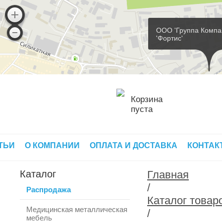
ООО 'Группа Компа
'Фортис'
Корзина
пуста
ТЬИ
О КОМПАНИИ
ОПЛАТА И ДОСТАВКА
КОНТАК
Каталог
Главная
/
Распродажа
Каталог товар
Медицинская металлическая
/
мебель