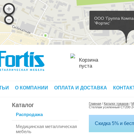
ООО 'Группа Компа
'Фортис'
Корзина
пуста
ТЬИ
О КОМПАНИИ
ОПЛАТА И ДОСТАВКА
КОНТАК
Каталог
Главная
/
Каталог товаров
/
М
Стеллаж усиленный СТ200 24
Распродажа
Скидка 5% и бесп
Медицинская металлическая
мебель