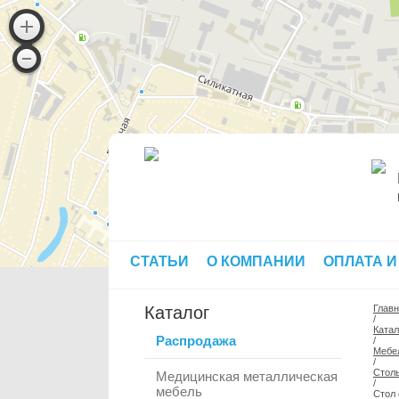
СТАТЬИ
О КОМПАНИИ
ОПЛАТА И
Каталог
Глав
/
Катал
Распродажа
/
Мебе
/
Стол
Медицинская металлическая
/
мебель
Стол