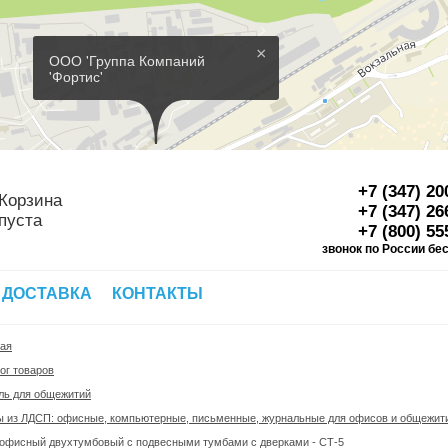
×
ООО 'Группа Компаний
'Фортис'
+7 (347) 20
Корзина
+7 (347) 26
пуста
+7 (800) 55
звонок по России бе
Д
 ДОСТАВКА
КОНТАКТЫ
ная
ог товаров
ль для общежитий
ы из ЛДСП: офисные, компьютерные, письменные, журнальные для офисов и общежит
 офисный двухтумбовый с подвесными тумбами с дверками - СТ-5