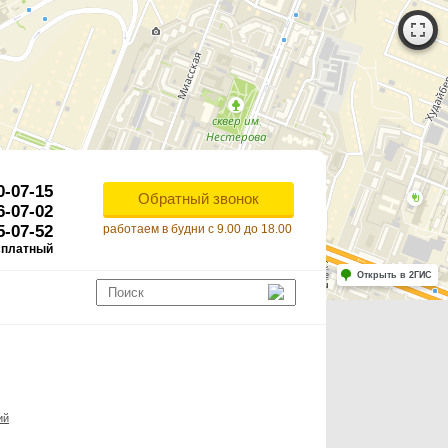
0-07-15
Обратный звонок
6-07-02
5-07-52
работаем в будни с 9.00 до 18.00
сплатный
Работает на API 2ГИС
Лицензионное соглашение
Открыть в 2ГИС
ля корректной работы Raster JS API нужен ключ. Помощь: api@2gis.ru
ий