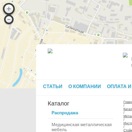
СТАТЬИ
О КОМПАНИИ
ОПЛАТА И
Каталог
Глав
/
Катал
Распродажа
/
Мета
/
Инст
Медицинская металлическая
/
мебель
Стойк