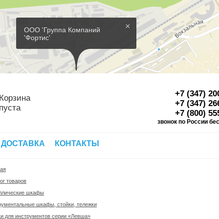
×
ООО 'Группа Компаний
'Фортис'
+7 (347) 20
Корзина
+7 (347) 26
пуста
+7 (800) 55
звонок по России бе
Д
 ДОСТАВКА
КОНТАКТЫ
ная
ог товаров
ллические шкафы
рументальные шкафы, стойки, тележки
и для инструментов серии «Левша»