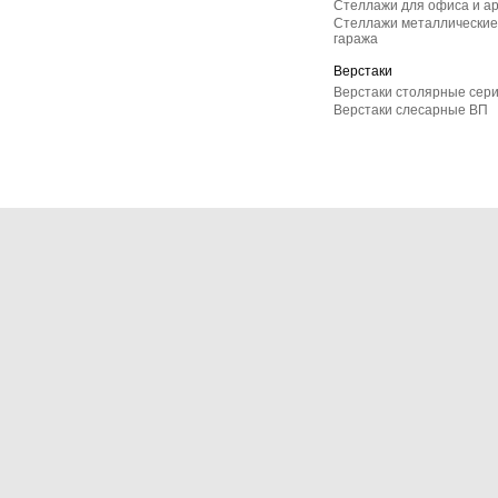
Стеллажи для офиса и а
Стеллажи металлические 
гаража
Верстаки
Верстаки столярные сер
Верстаки слесарные ВП