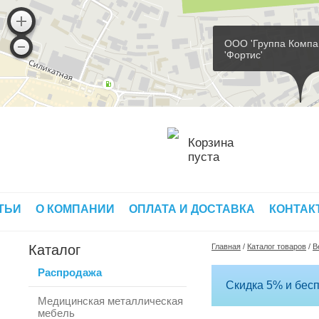
ООО 'Группа Компа
'Фортис'
Корзина
пуста
ТЬИ
О КОМПАНИИ
ОПЛАТА И ДОСТАВКА
КОНТАК
Каталог
Главная
/
Каталог товаров
/
В
Распродажа
Скидка 5% и бесп
Медицинская металлическая
мебель