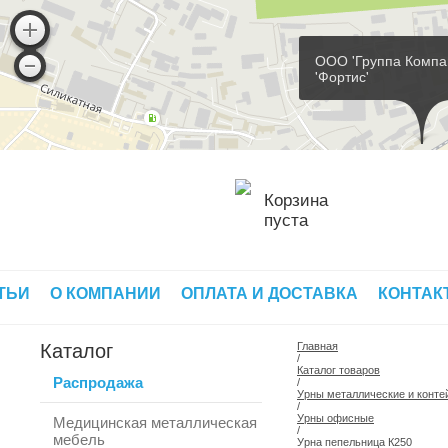
ООО 'Группа Компа
'Фортис'
Корзина
пуста
ТЬИ
О КОМПАНИИ
ОПЛАТА И ДОСТАВКА
КОНТАК
Каталог
Главная
/
Каталог товаров
Распродажа
/
Урны металлические и конте
/
Урны офисные
Медицинская металлическая
/
мебель
Урна пепельница К250