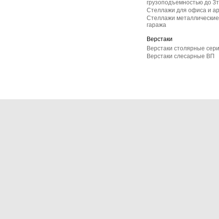
грузоподъемностью до 3т
Стеллажи для офиса и а
Стеллажи металлические 
гаража
Верстаки
Верстаки столярные сер
Верстаки слесарные ВП