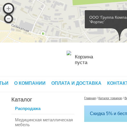
ООО 'Группа Компа
'Фортис'
Корзина
пуста
ТЬИ
О КОМПАНИИ
ОПЛАТА И ДОСТАВКА
КОНТАК
Каталог
Главная
/
Каталог товаров
/
В
Распродажа
Скидка 5% и бесп
Медицинская металлическая
мебель