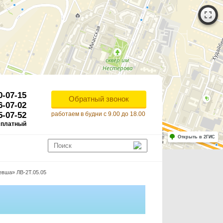
0-07-15
Обратный звонок
6-07-02
5-07-52
работаем в будни с 9.00 до 18.00
сплатный
Работает на API 2ГИС
Лицензионное соглашение
Открыть в 2ГИС
ля корректной работы Raster JS API нужен ключ. Помощь: api@2gis.ru
евша» ЛВ-2Т.05.05