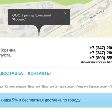
×
ООО 'Группа Компаний
'Фортис'
+7 (347) 20
Корзина
+7 (347) 26
пуста
+7 (800) 55
звонок по России бе
Д
 ДОСТАВКА
КОНТАКТЫ
ная
/
Каталог товаров
/
Верстаки
/
Верстаки бытовые серии «Левша»
/
Верстак серия «Л
кидка 5% и бесплатная доставка по городу