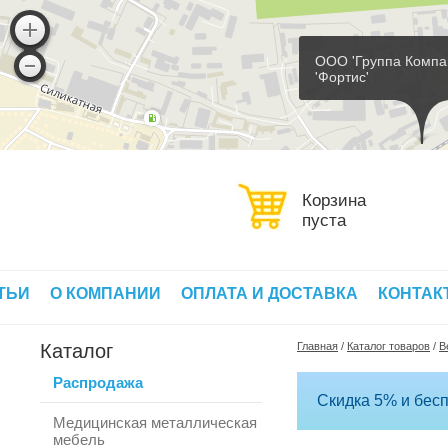
ООО 'Группа Компа
'Фортис'
Корзина
пуста
ТЬИ
О КОМПАНИИ
ОПЛАТА И ДОСТАВКА
КОНТАК
Каталог
Главная
/
Каталог товаров
/
В
Распродажа
Скидка 5% и бесп
Медицинская металлическая
мебель