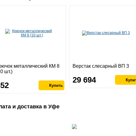
рючок металлический КМ 8
Верстак слесарный ВП 3
10 шт.)
29 694
852
лата и доставка в Уфе