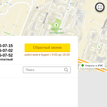
0-07-15
Обратный звонок
6-07-02
5-07-52
работаем в будни с 9.00 до 18.00
сплатный
Работает на API 2ГИС
Лицензионное соглашение
Открыть в 2ГИС
ля корректной работы Raster JS API нужен ключ. Помощь: api@2gis.ru