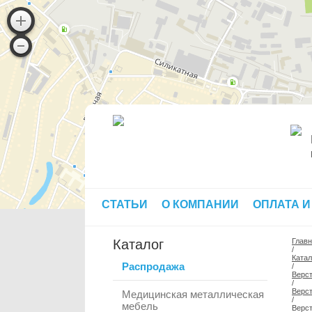
СТАТЬИ
О КОМПАНИИ
ОПЛАТА И
Каталог
Глав
/
Катал
Распродажа
/
Верс
/
Верс
Медицинская металлическая
/
мебель
Верст