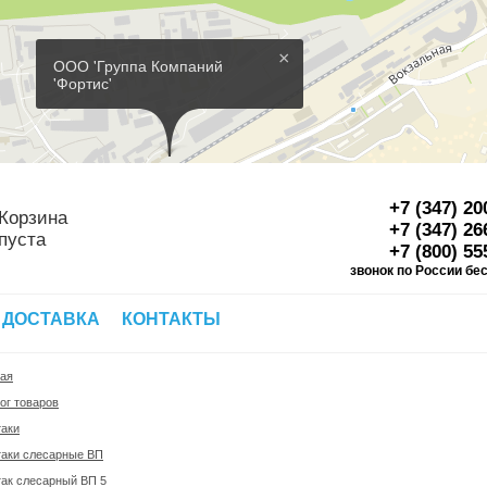
×
ООО 'Группа Компаний
'Фортис'
+7 (347) 20
Корзина
+7 (347) 26
пуста
+7 (800) 55
звонок по России бе
Д
 ДОСТАВКА
КОНТАКТЫ
ная
ог товаров
таки
таки слесарные ВП
ак слесарный ВП 5