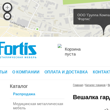
ООО 'Группа Компа
'Фортис'
Корзина
пуста
ТЬИ
О КОМПАНИИ
ОПЛАТА И ДОСТАВКА
КОНТАК
Каталог
Главная
/
Каталог товаров
/
В
Распродажа
Вешалка гар
Медицинская металлическая
мебель