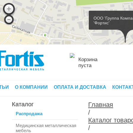
ООО 'Группа Компа
'Фортис'
Корзина
пуста
ТЬИ
О КОМПАНИИ
ОПЛАТА И ДОСТАВКА
КОНТАК
Каталог
Главная
/
Распродажа
Каталог товар
Медицинская металлическая
/
мебель