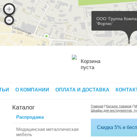
ООО 'Группа Компа
'Фортис'
Корзина
пуста
ТЬИ
О КОМПАНИИ
ОПЛАТА И ДОСТАВКА
КОНТАК
Каталог
/
/
Главная
Каталог товаров
М
Шкафы для инструментов, ту
Распродажа
Скидка 5% и бесп
Медицинская металлическая
мебель