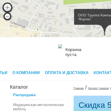
ООО 'Группа Компа
'Фортис'
Корзина
пуста
ТЬИ
О КОМПАНИИ
ОПЛАТА И ДОСТАВКА
КОНТАК
Каталог
/
Главная
Каталог товаров
Распродажа
Скидка 5
Медицинская металлическая
мебель