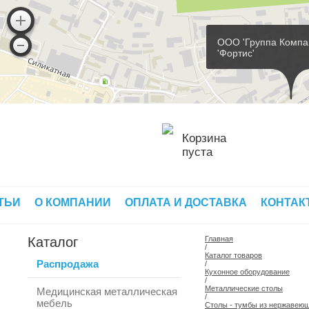
ООО 'Группа Компа
'Фортис'
Корзина
пуста
ТЬИ
О КОМПАНИИ
ОПЛАТА И ДОСТАВКА
КОНТАК
Каталог
Главная
/
Каталог товаров
Распродажа
/
Кухонное оборудование
/
Металлические столы
Медицинская металлическая
/
мебель
Столы - тумбы из нержавеющ