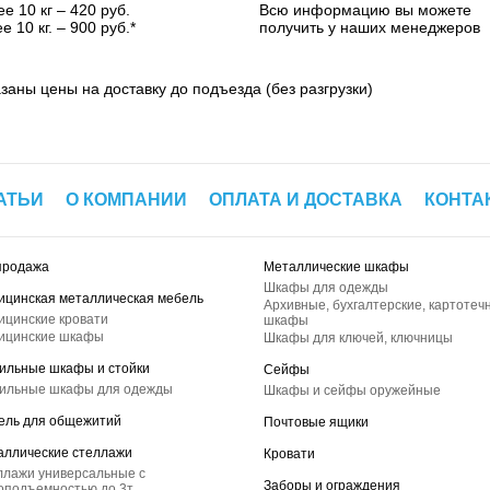
е 10 кг – 420 руб.
Всю информацию вы можете
е 10 кг. – 900 руб.*
получить у наших менеджеров
азаны цены на доставку до подъезда (без разгрузки)
АТЬИ
О КОМПАНИИ
ОПЛАТА И ДОСТАВКА
КОНТА
продажа
Металлические шкафы
Шкафы для одежды
ицинская металлическая мебель
Архивные, бухгалтерские, картотеч
ицинские кровати
шкафы
ицинские шкафы
Шкафы для ключей, ключницы
ильные шкафы и стойки
Сейфы
ильные шкафы для одежды
Шкафы и сейфы оружейные
ель для общежитий
Почтовые ящики
аллические стеллажи
Кровати
ллажи универсальные с
Заборы и ограждения
оподъемностью до 3т.