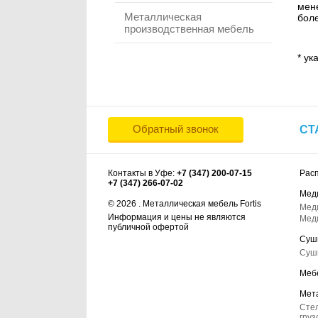
мене
Металлическая
боле
производственная мебель
* ук
Обратный звонок
СТ
Контакты в Уфе:
+7 (347) 200-07-15
Рас
+7 (347) 266-07-02
Мед
© 2026 . Металлическая мебель Fortis
Мед
Информация и цены не являются
Мед
публичной офертой
Суш
Суш
Меб
Мет
Сте
груз