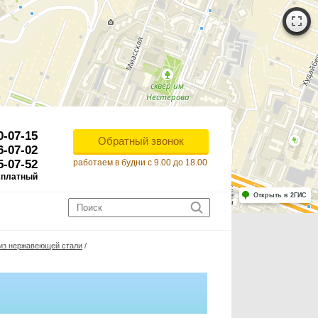
0-07-15
Обратный звонок
6-07-02
5-07-52
работаем в будни с 9.00 до 18.00
сплатный
Работает на API 2ГИС
Лицензионное соглашение
Открыть в 2ГИС
ля корректной работы Raster JS API нужен ключ. Помощь: api@2gis.ru
 из нержавеющей стали
/