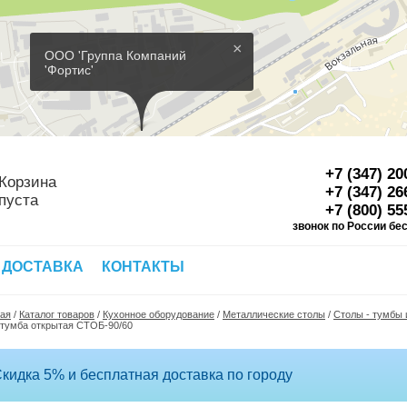
×
ООО 'Группа Компаний
'Фортис'
+7 (347) 20
Корзина
+7 (347) 26
пуста
+7 (800) 55
звонок по России бе
Д
 ДОСТАВКА
КОНТАКТЫ
ная
/
Каталог товаров
/
Кухонное оборудование
/
Металлические столы
/
Столы - тумбы
-тумба открытая СТОБ-90/60
кидка 5% и бесплатная доставка по городу