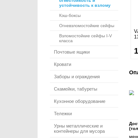
огнестойкость и
устойчивость к взлому
Кэш-боксы
Огневзломостойкие сейфы
V
Взломостойкие сейфы I-V
1
класса
Почтовые ящики
Кровати
Оп
Заборы и ограждения
Скамейки, табуреты
Кухонное оборудование
Тележки
Дос
Урны металлические и
(то
контейнеры для мусора
мене