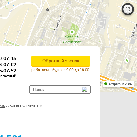
0-07-15
Обратный звонок
6-07-02
5-07-52
работаем в будни с 9.00 до 18.00
сплатный
Работает на API 2ГИС
Лицензионное соглашение
Открыть в 2ГИС
ля корректной работы Raster JS API нужен ключ. Помощь: api@2gis.ru
злому
/
VALBERG ГАРАНТ 46