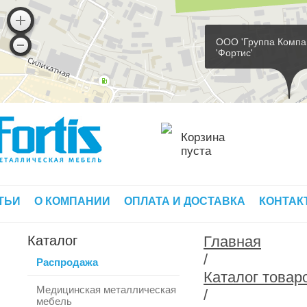
ООО 'Группа Компа
'Фортис'
Корзина
пуста
ТЬИ
О КОМПАНИИ
ОПЛАТА И ДОСТАВКА
КОНТАК
Каталог
Главная
/
Распродажа
Каталог товар
Медицинская металлическая
/
мебель