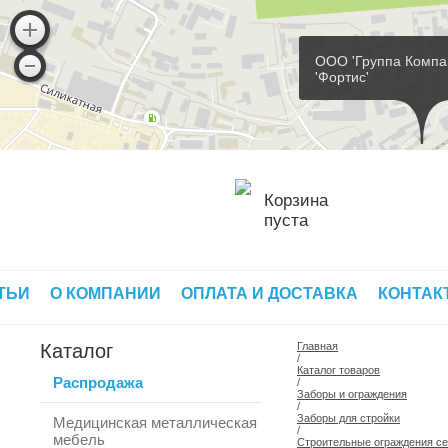
ООО 'Группа Компа
'Фортис'
Корзина
пуста
ТЬИ
О КОМПАНИИ
ОПЛАТА И ДОСТАВКА
КОНТАК
Каталог
Главная
/
Каталог товаров
Распродажа
/
Заборы и ограждения
/
Заборы для стройки
Медицинская металлическая
/
мебель
Строительные ограждения с