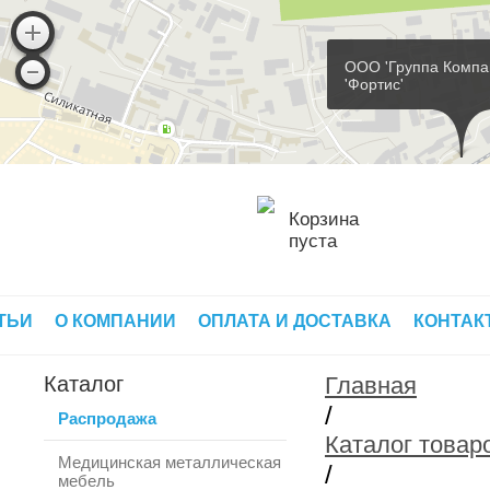
ООО 'Группа Компа
'Фортис'
Корзина
пуста
ТЬИ
О КОМПАНИИ
ОПЛАТА И ДОСТАВКА
КОНТАК
Каталог
Главная
/
Распродажа
Каталог товар
Медицинская металлическая
/
мебель