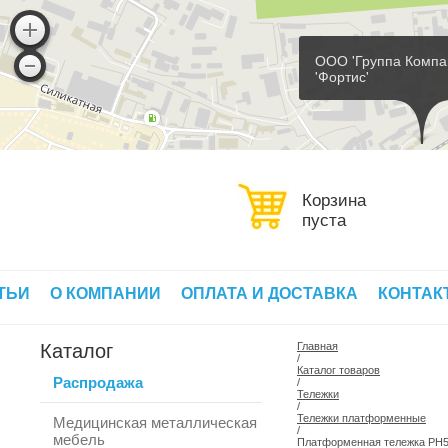
ООО 'Группа Компа
'Фортис'
Корзина
пуста
ТЬИ
О КОМПАНИИ
ОПЛАТА И ДОСТАВКА
КОНТАК
Каталог
Главная
/
Каталог товаров
Распродажа
/
Тележки
/
Тележки платформенные
Медицинская металлическая
/
мебель
Платформенная тележка PH