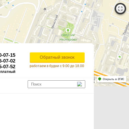
0-07-15
Обратный звонок
6-07-02
5-07-52
работаем в будни с 9.00 до 18.00
сплатный
Работает на API 2ГИС
Лицензионное соглашение
Открыть в 2ГИС
ля корректной работы Raster JS API нужен ключ. Помощь: api@2gis.ru