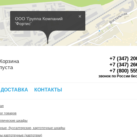
×
ООО 'Группа Компаний
'Фортис'
+7 (347) 20
Корзина
+7 (347) 26
пуста
+7 (800) 55
звонок по России бе
Д
 ДОСТАВКА
КОНТАКТЫ
ная
ог товаров
ллические шкафы
ные, бухгалтерские, картотечные шкафы
 картотечные (картотеки)