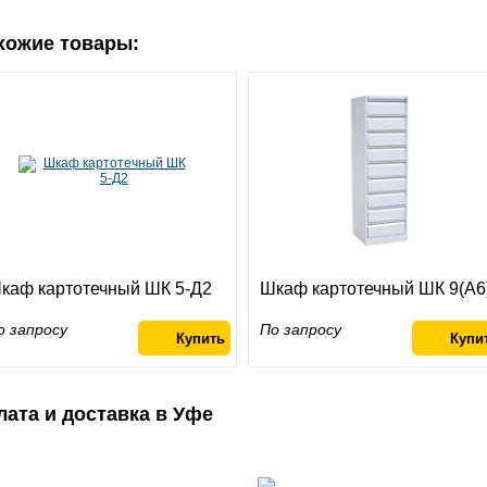
хожие товары:
каф картотечный ШК 5-Д2
Шкаф картотечный ШК 9(A6
о запросу
По запросу
лата и доставка в Уфе