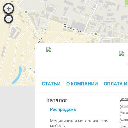
СТАТЬИ
О КОМПАНИИ
ОПЛАТА И
Каталог
Глав
/
Катал
Распродажа
/
Мета
/
Архив
Медицинская металлическая
/
мебель
Шкафы