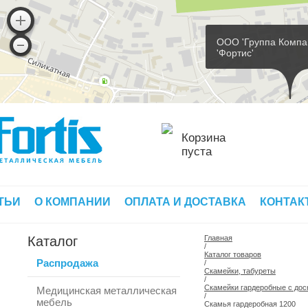
ООО 'Группа Компа
'Фортис'
Корзина
пуста
ТЬИ
О КОМПАНИИ
ОПЛАТА И ДОСТАВКА
КОНТАК
Каталог
Главная
/
Каталог товаров
Распродажа
/
Скамейки, табуреты
/
Скамейки гардеробные с дос
Медицинская металлическая
/
мебель
Скамья гардеробная 1200