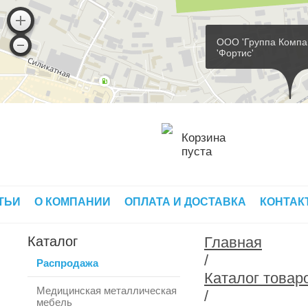
ООО 'Группа Компа
'Фортис'
Корзина
пуста
ТЬИ
О КОМПАНИИ
ОПЛАТА И ДОСТАВКА
КОНТАК
Каталог
Главная
/
Распродажа
Каталог товар
Медицинская металлическая
/
мебель