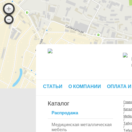
СТАТЬИ
О КОМПАНИИ
ОПЛАТА И
Каталог
Глав
/
Катал
Распродажа
/
Мебе
/
Табур
Медицинская металлическая
/
мебель
Табур