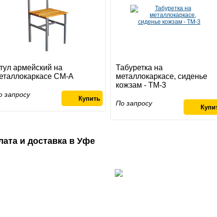
тул армейский на
Табуретка на
еталлокаркасе СМ-А
металлокаркасе, сиденье
кожзам - ТМ-3
о запросу
По запросу
лата и доставка в Уфе