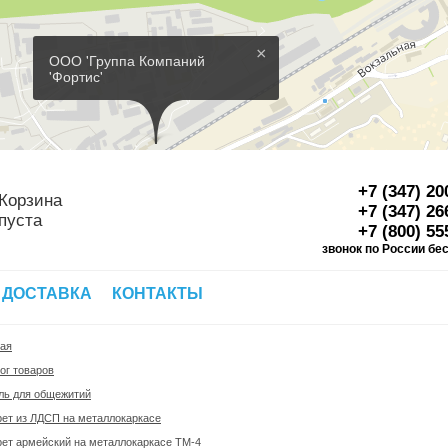
×
ООО 'Группа Компаний
'Фортис'
+7 (347) 20
Корзина
+7 (347) 26
пуста
+7 (800) 55
звонок по России бе
Д
 ДОСТАВКА
КОНТАКТЫ
ная
ог товаров
ль для общежитий
ет из ЛДСП на металлокаркасе
ет армейский на металлокаркасе ТМ-4