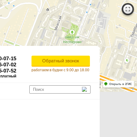
0-07-15
Обратный звонок
6-07-02
5-07-52
работаем в будни с 9.00 до 18.00
сплатный
Работает на API 2ГИС
Лицензионное соглашение
Открыть в 2ГИС
ля корректной работы Raster JS API нужен ключ. Помощь: api@2gis.ru