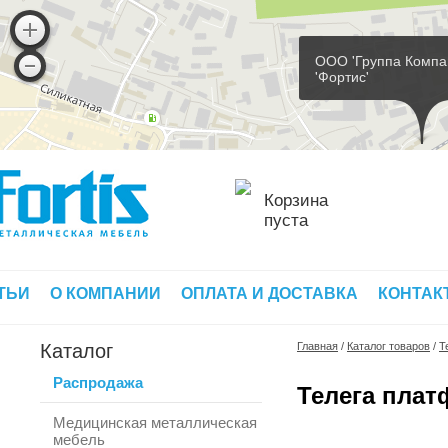
ООО 'Группа Компа
'Фортис'
Корзина
пуста
ТЬИ
О КОМПАНИИ
ОПЛАТА И ДОСТАВКА
КОНТАК
Каталог
Главная
/
Каталог товаров
/
Т
Распродажа
Телега плат
Медицинская металлическая
мебель