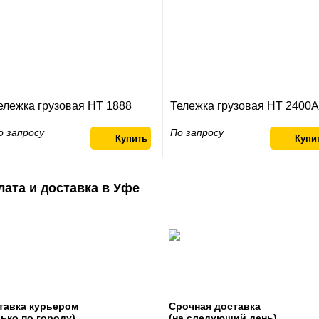
ележка грузовая HT 1888
Тележка грузовая HT 2400А
о запросу
По запросу
лата и доставка в Уфе
тавка курьером
Срочная доставка
лько по городу)
(на следующий день)