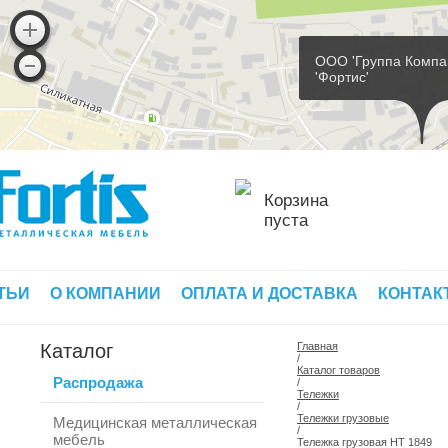
ООО 'Группа Компа
'Фортис'
Корзина
пуста
ТЬИ
О КОМПАНИИ
ОПЛАТА И ДОСТАВКА
КОНТАК
Каталог
Главная
/
Каталог товаров
Распродажа
/
Тележки
/
Тележки грузовые
Медицинская металлическая
/
мебель
Тележка грузовая HT 1849