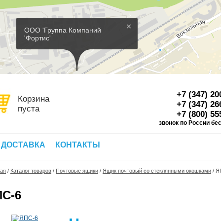
×
ООО 'Группа Компаний
'Фортис'
+7 (347) 20
Корзина
+7 (347) 26
пуста
+7 (800) 55
звонок по России бе
Д
 ДОСТАВКА
КОНТАКТЫ
ная
/
Каталог товаров
/
Почтовые ящики
/
Ящик почтовый со стеклянными окошками
/
Я
С-6