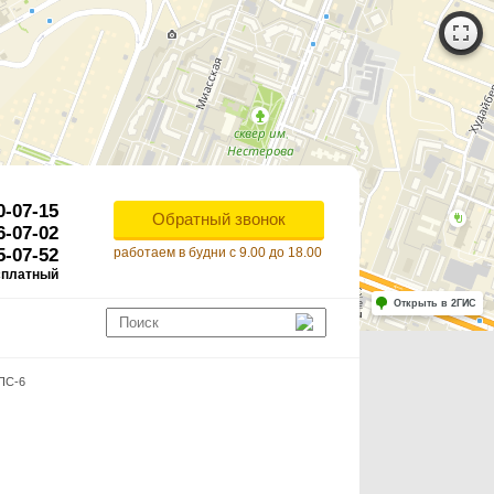
0-07-15
Обратный звонок
6-07-02
5-07-52
работаем в будни с 9.00 до 18.00
сплатный
Работает на API 2ГИС
Лицензионное соглашение
Открыть в 2ГИС
ля корректной работы Raster JS API нужен ключ. Помощь: api@2gis.ru
ПС-6