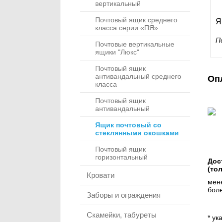
вертикальный
Почтовый ящик среднего
Я
класса серии «ПЯ»
П
Почтовые вертикальные
ящики "Люкс"
Почтовый ящик
антивандальный среднего
Оп
класса
Почтовый ящик
антивандальный
Ящик почтовый со
стеклянными окошками
Почтовый ящик
горизонтальный
Дос
(то
Кровати
мене
боле
Заборы и ограждения
Скамейки, табуреты
* ук