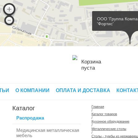
ООО 'Группа Компа
'Фортис'
Корзина
пуста
ТЬИ
О КОМПАНИИ
ОПЛАТА И ДОСТАВКА
КОНТАК
Каталог
Главная
/
Каталог товаров
Распродажа
/
Кухонное оборудование
/
Металлические столы
Медицинская металлическая
/
мебель
Столы - тумбы из нержавеющ